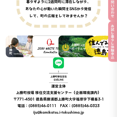
暮らすように2週間町に滞在しながら、
あなたの心が動いた瞬間をSNSから発信
して、町の広報をしてみませんか？
上勝町公式WEBサイト
ZERO WASTE TOWN Ka
上勝町（公認）観光ポータル
徳島県移住ポータルサイト「
上勝町移住定住公式LINE
運営主体
上勝町役場 移住交流支援センター（企画環境課内）
〒771-4501 徳島県勝浦郡上勝町大字福原字下横峯3-1
電話：(0885)46-0111 FAX：(0885)46-0323
iju@kamikatsu.i-tokushima.jp