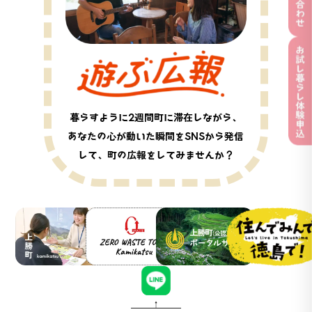
暮らすように2週間町に滞在しながら、
あなたの心が動いた瞬間をSNSから発信
して、町の広報をしてみませんか？
上勝町公式WEBサイト
ZERO WASTE TOWN Ka
上勝町（公認）観光ポータル
徳島県移住ポータルサイト「
上勝町移住定住公式LINE