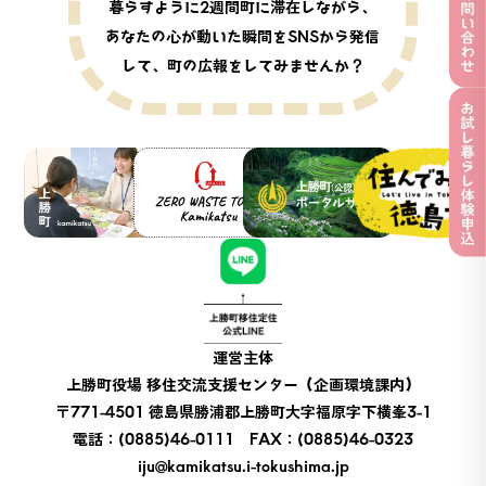
暮らすように2週間町に滞在しながら、
あなたの心が動いた瞬間をSNSから発信
して、町の広報をしてみませんか？
上勝町公式WEBサイト
ZERO WASTE TOWN Ka
上勝町（公認）観光ポータル
徳島県移住ポータルサイト「
上勝町移住定住公式LINE
運営主体
上勝町役場 移住交流支援センター（企画環境課内）
〒771-4501 徳島県勝浦郡上勝町大字福原字下横峯3-1
電話：(0885)46-0111 FAX：(0885)46-0323
iju@kamikatsu.i-tokushima.jp