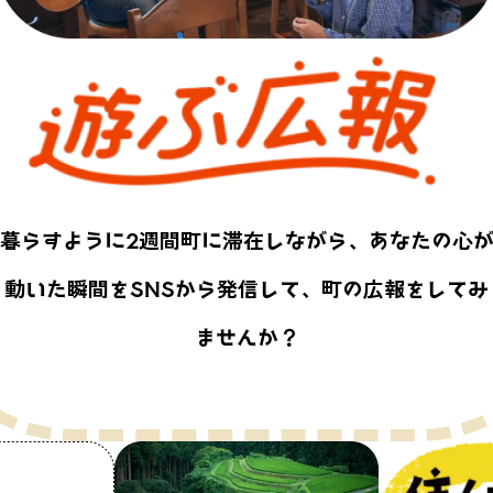
暮らすように2週間町に滞在しながら、あなたの心
動いた瞬間をSNSから発信して、町の広報をしてみ
ませんか？
Kamikatsu公式ポータルサイト
タルサイト
ト「住んでみんで徳島で！」