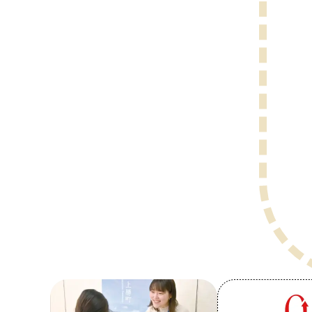
上勝町公式WEBサイト
ZERO WASTE TOWN 
上勝町（公認）観光ポー
徳島県移住ポータルサイ