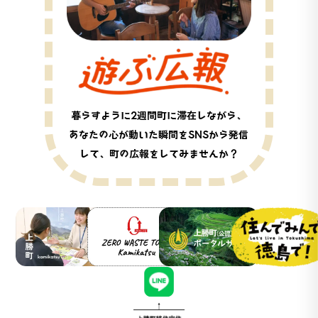
暮らすように2週間町に滞在しながら、
あなたの心が動いた瞬間をSNSから発信
して、町の広報をしてみませんか？
上勝町公式WEBサイト
ZERO WASTE TOWN Ka
上勝町（公認）観光ポータル
徳島県移住ポータルサイト「
上勝町移住定住公式LINE